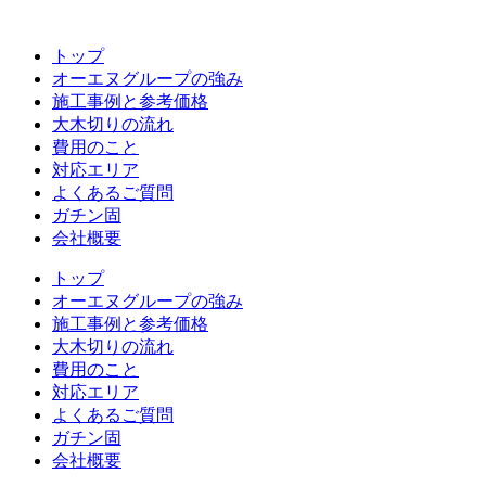
コ
ン
トップ
テ
オーエヌグループの強み
ン
施工事例と参考価格
ツ
大木切りの流れ
へ
費用のこと
ス
対応エリア
キ
よくあるご質問
ッ
ガチン固
プ
会社概要
トップ
オーエヌグループの強み
施工事例と参考価格
大木切りの流れ
費用のこと
対応エリア
よくあるご質問
ガチン固
会社概要