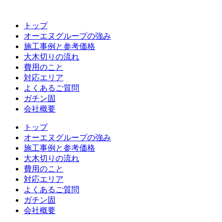
コ
ン
トップ
テ
オーエヌグループの強み
ン
施工事例と参考価格
ツ
大木切りの流れ
へ
費用のこと
ス
対応エリア
キ
よくあるご質問
ッ
ガチン固
プ
会社概要
トップ
オーエヌグループの強み
施工事例と参考価格
大木切りの流れ
費用のこと
対応エリア
よくあるご質問
ガチン固
会社概要