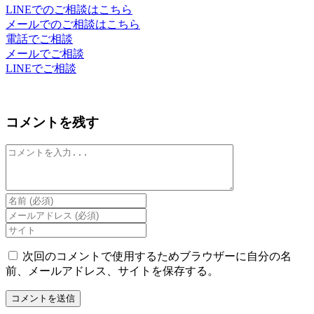
LINEでのご相談はこちら
メールでのご相談はこちら
電話でご相談
メールでご相談
LINEでご相談
コメントを残す
コ
メ
ン
ト
Enter
your
Enter
name
your
Enter
or
email
your
username
address
website
次回のコメントで使用するためブラウザーに自分の名
to
to
URL
前、メールアドレス、サイトを保存する。
comment
comment
(optional)