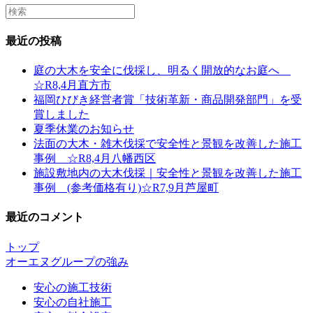
Search
this
website
最近の投稿
庭の大木を安全に伐採し、明るく開放的なお庭へ
☆R8,4月直方市
福岡ひびき経営者賞「技術革新・商品開発部門」を受
賞しました
夏季休業のお知らせ
法面の大木・雑木伐採で安全性と景観を改善した施工
事例 ☆R8,4月八幡西区
施設敷地内の大木伐採｜安全性と景観を改善した施工
事例 (参考価格有り)☆R7,9月芦屋町
最近のコメント
トップ
オーエヌグループの強み
安心の施工技術
安心の自社施工