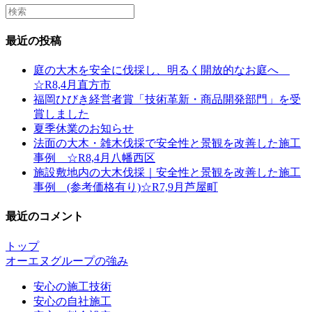
Search
this
website
最近の投稿
庭の大木を安全に伐採し、明るく開放的なお庭へ
☆R8,4月直方市
福岡ひびき経営者賞「技術革新・商品開発部門」を受
賞しました
夏季休業のお知らせ
法面の大木・雑木伐採で安全性と景観を改善した施工
事例 ☆R8,4月八幡西区
施設敷地内の大木伐採｜安全性と景観を改善した施工
事例 (参考価格有り)☆R7,9月芦屋町
最近のコメント
トップ
オーエヌグループの強み
安心の施工技術
安心の自社施工