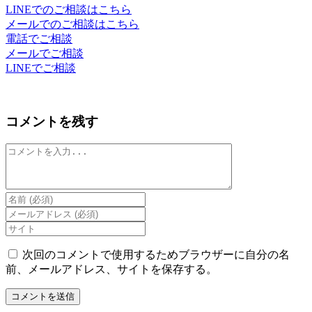
LINEでのご相談はこちら
メールでのご相談はこちら
電話でご相談
メールでご相談
LINEでご相談
コメントを残す
コ
メ
ン
ト
Enter
your
Enter
name
your
Enter
or
email
your
username
address
website
次回のコメントで使用するためブラウザーに自分の名
to
to
URL
前、メールアドレス、サイトを保存する。
comment
comment
(optional)