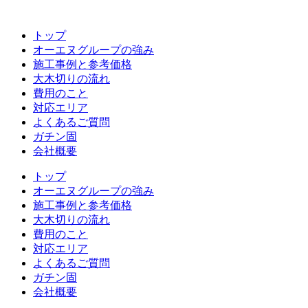
コ
ン
トップ
テ
オーエヌグループの強み
ン
施工事例と参考価格
ツ
大木切りの流れ
へ
費用のこと
ス
対応エリア
キ
よくあるご質問
ッ
ガチン固
プ
会社概要
トップ
オーエヌグループの強み
施工事例と参考価格
大木切りの流れ
費用のこと
対応エリア
よくあるご質問
ガチン固
会社概要