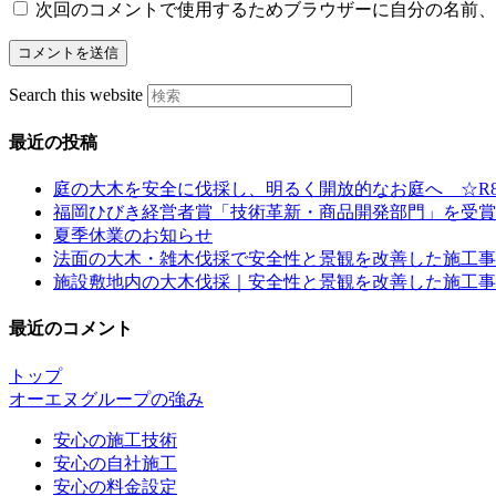
次回のコメントで使用するためブラウザーに自分の名前、
Search this website
最近の投稿
庭の大木を安全に伐採し、明るく開放的なお庭へ ☆R8
福岡ひびき経営者賞「技術革新・商品開発部門」を受賞
夏季休業のお知らせ
法面の大木・雑木伐採で安全性と景観を改善した施工事例
施設敷地内の大木伐採｜安全性と景観を改善した施工事例 
最近のコメント
トップ
オーエヌグループの強み
安心の施工技術
安心の自社施工
安心の料金設定