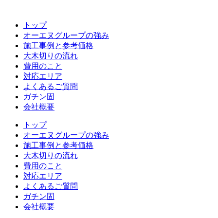
コ
ン
トップ
テ
オーエヌグループの強み
ン
施工事例と参考価格
ツ
大木切りの流れ
へ
費用のこと
ス
対応エリア
キ
よくあるご質問
ッ
ガチン固
プ
会社概要
トップ
オーエヌグループの強み
施工事例と参考価格
大木切りの流れ
費用のこと
対応エリア
よくあるご質問
ガチン固
会社概要