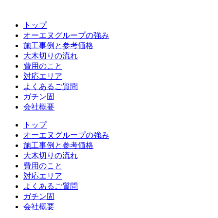
コ
ン
トップ
テ
オーエヌグループの強み
ン
施工事例と参考価格
ツ
大木切りの流れ
へ
費用のこと
ス
対応エリア
キ
よくあるご質問
ッ
ガチン固
プ
会社概要
トップ
オーエヌグループの強み
施工事例と参考価格
大木切りの流れ
費用のこと
対応エリア
よくあるご質問
ガチン固
会社概要