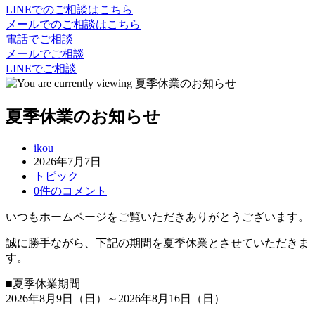
LINEでのご相談はこちら
メールでのご相談はこちら
電話でご相談
メールでご相談
LINEでご相談
夏季休業のお知らせ
投
ikou
投
2026年7月7日
稿
稿
投
トピック
者:
公
稿
投
0件のコメント
開
カ
稿
いつもホームページをご覧いただきありがとうございます。
日:
テ
コ
ゴ
メ
誠に勝手ながら、下記の期間を夏季休業とさせていただきま
リ
ン
す。
ー:
ト:
■夏季休業期間
2026年8月9日（日）～2026年8月16日（日）