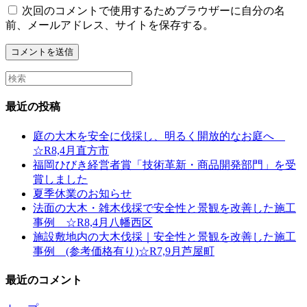
username
address
website
次回のコメントで使用するためブラウザーに自分の名
to
to
URL
前、メールアドレス、サイトを保存する。
comment
comment
(optional)
Search
this
website
最近の投稿
庭の大木を安全に伐採し、明るく開放的なお庭へ
☆R8,4月直方市
福岡ひびき経営者賞「技術革新・商品開発部門」を受
賞しました
夏季休業のお知らせ
法面の大木・雑木伐採で安全性と景観を改善した施工
事例 ☆R8,4月八幡西区
施設敷地内の大木伐採｜安全性と景観を改善した施工
事例 (参考価格有り)☆R7,9月芦屋町
最近のコメント