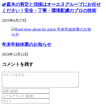
🌿庭木の剪定と伐採はオーエヌグループにお任せ
ください！安全・丁寧・環境配慮のプロの技術
2025年6月27日
年末年始休業のお知らせ
2024年12月12日
コメントを残す
コ
メ
ン
ト
Enter
your
Enter
name
your
Enter
or
email
your