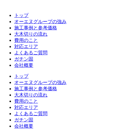
コ
ン
トップ
テ
オーエヌグループの強み
ン
施工事例と参考価格
ツ
大木切りの流れ
へ
費用のこと
ス
対応エリア
キ
よくあるご質問
ッ
ガチン固
プ
会社概要
トップ
オーエヌグループの強み
施工事例と参考価格
大木切りの流れ
費用のこと
対応エリア
よくあるご質問
ガチン固
会社概要