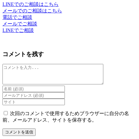
LINEでのご相談はこちら
メールでのご相談はこちら
電話でご相談
メールでご相談
LINEでご相談
コメントを残す
コ
メ
ン
ト
Enter
your
Enter
name
your
Enter
or
email
your
username
address
website
次回のコメントで使用するためブラウザーに自分の名
to
to
URL
前、メールアドレス、サイトを保存する。
comment
comment
(optional)