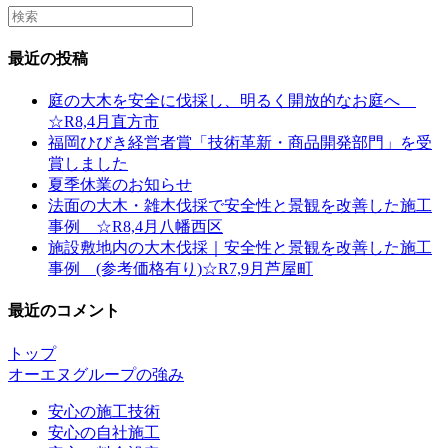
Search
this
website
最近の投稿
庭の大木を安全に伐採し、明るく開放的なお庭へ
☆R8,4月直方市
福岡ひびき経営者賞「技術革新・商品開発部門」を受
賞しました
夏季休業のお知らせ
法面の大木・雑木伐採で安全性と景観を改善した施工
事例 ☆R8,4月八幡西区
施設敷地内の大木伐採｜安全性と景観を改善した施工
事例 (参考価格有り)☆R7,9月芦屋町
最近のコメント
トップ
オーエヌグループの強み
安心の施工技術
安心の自社施工