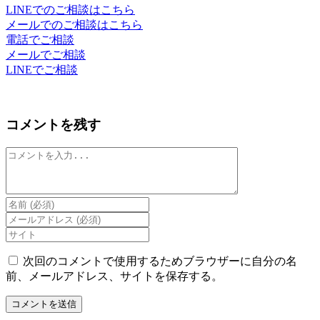
LINEでのご相談はこちら
メールでのご相談はこちら
電話でご相談
メールでご相談
LINEでご相談
コメントを残す
コ
メ
ン
ト
Enter
your
Enter
name
your
Enter
or
email
your
username
address
website
次回のコメントで使用するためブラウザーに自分の名
to
to
URL
前、メールアドレス、サイトを保存する。
comment
comment
(optional)