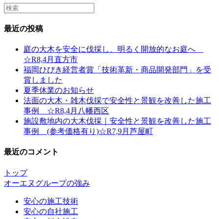
Search
this
website
最近の投稿
庭の大木を安全に伐採し、明るく開放的なお庭へ
☆R8,4月直方市
福岡ひびき経営者賞「技術革新・商品開発部門」を受
賞しました
夏季休業のお知らせ
法面の大木・雑木伐採で安全性と景観を改善した施工
事例 ☆R8,4月八幡西区
施設敷地内の大木伐採｜安全性と景観を改善した施工
事例 (参考価格有り)☆R7,9月芦屋町
最近のコメント
トップ
オーエヌグループの強み
安心の施工技術
安心の自社施工