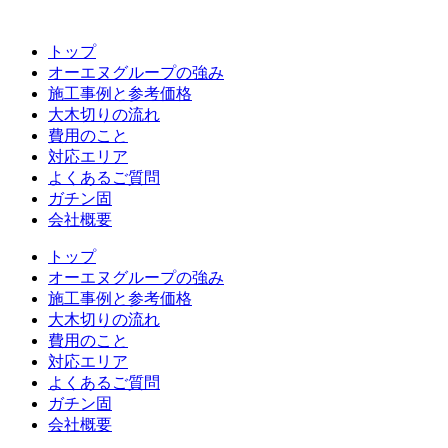
コ
ン
トップ
テ
オーエヌグループの強み
ン
施工事例と参考価格
ツ
大木切りの流れ
へ
費用のこと
ス
対応エリア
キ
よくあるご質問
ッ
ガチン固
プ
会社概要
トップ
オーエヌグループの強み
施工事例と参考価格
大木切りの流れ
費用のこと
対応エリア
よくあるご質問
ガチン固
会社概要