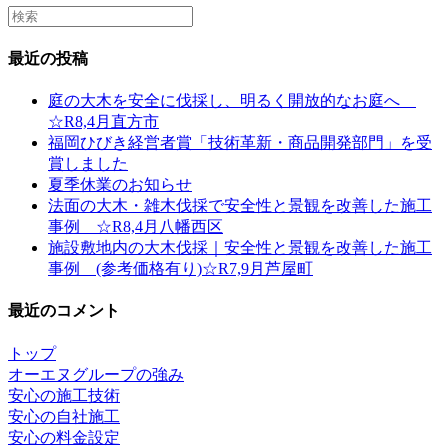
Search
this
website
最近の投稿
庭の大木を安全に伐採し、明るく開放的なお庭へ
☆R8,4月直方市
福岡ひびき経営者賞「技術革新・商品開発部門」を受
賞しました
夏季休業のお知らせ
法面の大木・雑木伐採で安全性と景観を改善した施工
事例 ☆R8,4月八幡西区
施設敷地内の大木伐採｜安全性と景観を改善した施工
事例 (参考価格有り)☆R7,9月芦屋町
最近のコメント
トップ
オーエヌグループの強み
安心の施工技術
安心の自社施工
安心の料金設定