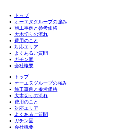
コ
ン
トップ
テ
オーエヌグループの強み
ン
施工事例と参考価格
ツ
大木切りの流れ
へ
費用のこと
ス
対応エリア
キ
よくあるご質問
ッ
ガチン固
プ
会社概要
トップ
オーエヌグループの強み
施工事例と参考価格
大木切りの流れ
費用のこと
対応エリア
よくあるご質問
ガチン固
会社概要