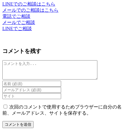
LINEでのご相談はこちら
メールでのご相談はこちら
電話でご相談
メールでご相談
LINEでご相談
コメントを残す
コ
メ
ン
ト
Enter
your
Enter
name
your
Enter
or
email
your
username
address
website
次回のコメントで使用するためブラウザーに自分の名
to
to
URL
前、メールアドレス、サイトを保存する。
comment
comment
(optional)