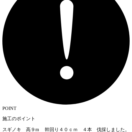
POINT
施工のポイント
スギノキ 高９m 幹回り４０ｃｍ ４本 伐採しました。