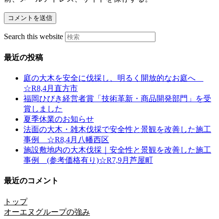
Search this website
最近の投稿
庭の大木を安全に伐採し、明るく開放的なお庭へ
☆R8,4月直方市
福岡ひびき経営者賞「技術革新・商品開発部門」を受
賞しました
夏季休業のお知らせ
法面の大木・雑木伐採で安全性と景観を改善した施工
事例 ☆R8,4月八幡西区
施設敷地内の大木伐採｜安全性と景観を改善した施工
事例 (参考価格有り)☆R7,9月芦屋町
最近のコメント
トップ
オーエヌグループの強み