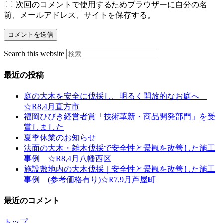
次回のコメントで使用するためブラウザーに自分の名
前、メールアドレス、サイトを保存する。
Search this website
最近の投稿
庭の大木を安全に伐採し、明るく開放的なお庭へ
☆R8,4月直方市
福岡ひびき経営者賞「技術革新・商品開発部門」を受
賞しました
夏季休業のお知らせ
法面の大木・雑木伐採で安全性と景観を改善した施工
事例 ☆R8,4月八幡西区
施設敷地内の大木伐採｜安全性と景観を改善した施工
事例 (参考価格有り)☆R7,9月芦屋町
最近のコメント
トップ