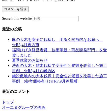
Search this website
最近の投稿
庭の大木を安全に伐採し、明るく開放的なお庭へ
☆R8,4月直方市
福岡ひびき経営者賞「技術革新・商品開発部門」を受
賞しました
夏季休業のお知らせ
法面の大木・雑木伐採で安全性と景観を改善した施工
事例 ☆R8,4月八幡西区
施設敷地内の大木伐採｜安全性と景観を改善した施工
事例 (参考価格有り)☆R7,9月芦屋町
最近のコメント
トップ
オーエヌグループの強み