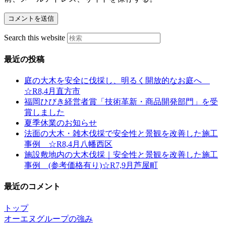
Search this website
最近の投稿
庭の大木を安全に伐採し、明るく開放的なお庭へ
☆R8,4月直方市
福岡ひびき経営者賞「技術革新・商品開発部門」を受
賞しました
夏季休業のお知らせ
法面の大木・雑木伐採で安全性と景観を改善した施工
事例 ☆R8,4月八幡西区
施設敷地内の大木伐採｜安全性と景観を改善した施工
事例 (参考価格有り)☆R7,9月芦屋町
最近のコメント
トップ
オーエヌグループの強み