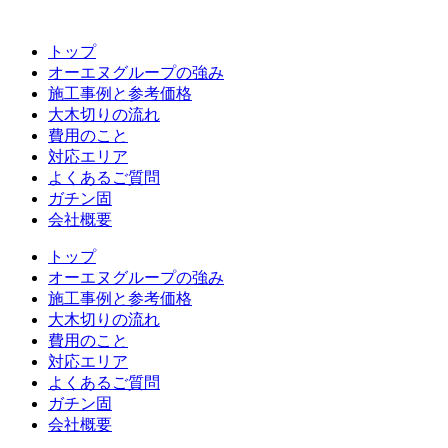
コ
ン
トップ
テ
オーエヌグループの強み
ン
施工事例と参考価格
ツ
大木切りの流れ
へ
費用のこと
ス
対応エリア
キ
よくあるご質問
ッ
ガチン固
プ
会社概要
トップ
オーエヌグループの強み
施工事例と参考価格
大木切りの流れ
費用のこと
対応エリア
よくあるご質問
ガチン固
会社概要