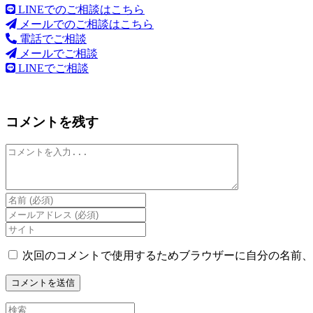
LINEでのご相談はこちら
メールでのご相談はこちら
電話でご相談
メールでご相談
LINEでご相談
コメントを残す
コ
メ
ン
ト
Enter
your
Enter
name
your
Enter
or
email
your
username
address
website
次回のコメントで使用するためブラウザーに自分の名前、
to
to
URL
comment
comment
(optional)
Search