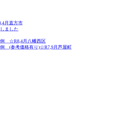
,4月直方市
しました
 ☆R8,4月八幡西区
(参考価格有り)☆R7,9月芦屋町