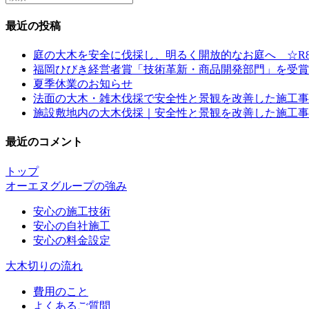
this
website
最近の投稿
庭の大木を安全に伐採し、明るく開放的なお庭へ ☆R8
福岡ひびき経営者賞「技術革新・商品開発部門」を受賞
夏季休業のお知らせ
法面の大木・雑木伐採で安全性と景観を改善した施工事例
施設敷地内の大木伐採｜安全性と景観を改善した施工事例 
最近のコメント
トップ
オーエヌグループの強み
安心の施工技術
安心の自社施工
安心の料金設定
大木切りの流れ
費用のこと
よくあるご質問