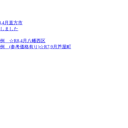
,4月直方市
しました
 ☆R8,4月八幡西区
(参考価格有り)☆R7,9月芦屋町