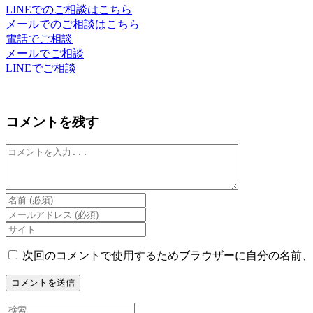
LINEでのご相談はこちら
メールでのご相談はこちら
電話でご相談
メールでご相談
LINEでご相談
コメントを残す
コ
メ
ン
ト
Enter
your
Enter
name
your
Enter
or
email
your
username
address
website
次回のコメントで使用するためブラウザーに自分の名前、
to
to
URL
comment
comment
(optional)
Search