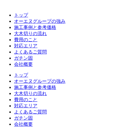
コ
ン
トップ
テ
オーエヌグループの強み
ン
施工事例と参考価格
ツ
大木切りの流れ
へ
費用のこと
ス
対応エリア
キ
よくあるご質問
ッ
ガチン固
プ
会社概要
トップ
オーエヌグループの強み
施工事例と参考価格
大木切りの流れ
費用のこと
対応エリア
よくあるご質問
ガチン固
会社概要