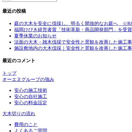
this
website
最近の投稿
庭の大木を安全に伐採し、明るく開放的なお庭へ ☆R8
福岡ひびき経営者賞「技術革新・商品開発部門」を受賞
夏季休業のお知らせ
法面の大木・雑木伐採で安全性と景観を改善した施工事例
施設敷地内の大木伐採｜安全性と景観を改善した施工事例 
最近のコメント
トップ
オーエヌグループの強み
安心の施工技術
安心の自社施工
安心の料金設定
大木切りの流れ
費用のこと
よくあるご質問