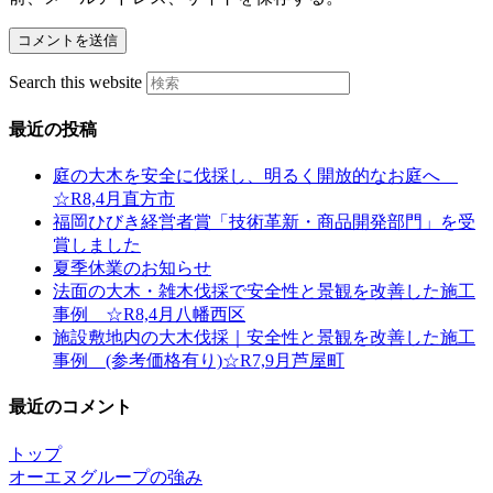
Search this website
最近の投稿
庭の大木を安全に伐採し、明るく開放的なお庭へ
☆R8,4月直方市
福岡ひびき経営者賞「技術革新・商品開発部門」を受
賞しました
夏季休業のお知らせ
法面の大木・雑木伐採で安全性と景観を改善した施工
事例 ☆R8,4月八幡西区
施設敷地内の大木伐採｜安全性と景観を改善した施工
事例 (参考価格有り)☆R7,9月芦屋町
最近のコメント
トップ
オーエヌグループの強み