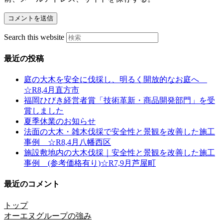
Search this website
最近の投稿
庭の大木を安全に伐採し、明るく開放的なお庭へ
☆R8,4月直方市
福岡ひびき経営者賞「技術革新・商品開発部門」を受
賞しました
夏季休業のお知らせ
法面の大木・雑木伐採で安全性と景観を改善した施工
事例 ☆R8,4月八幡西区
施設敷地内の大木伐採｜安全性と景観を改善した施工
事例 (参考価格有り)☆R7,9月芦屋町
最近のコメント
トップ
オーエヌグループの強み