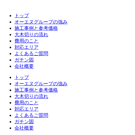
コ
ン
トップ
テ
オーエヌグループの強み
ン
施工事例と参考価格
ツ
大木切りの流れ
へ
費用のこと
ス
対応エリア
キ
よくあるご質問
ッ
ガチン固
プ
会社概要
トップ
オーエヌグループの強み
施工事例と参考価格
大木切りの流れ
費用のこと
対応エリア
よくあるご質問
ガチン固
会社概要