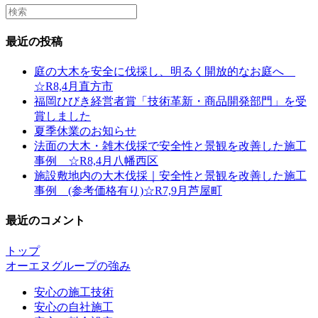
Search
this
website
最近の投稿
庭の大木を安全に伐採し、明るく開放的なお庭へ
☆R8,4月直方市
福岡ひびき経営者賞「技術革新・商品開発部門」を受
賞しました
夏季休業のお知らせ
法面の大木・雑木伐採で安全性と景観を改善した施工
事例 ☆R8,4月八幡西区
施設敷地内の大木伐採｜安全性と景観を改善した施工
事例 (参考価格有り)☆R7,9月芦屋町
最近のコメント
トップ
オーエヌグループの強み
安心の施工技術
安心の自社施工