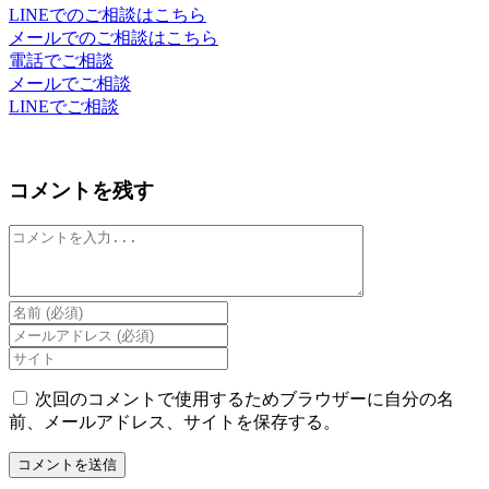
LINEでのご相談はこちら
メールでのご相談はこちら
電話でご相談
メールでご相談
LINEでご相談
コメントを残す
コ
メ
ン
ト
Enter
your
Enter
name
your
Enter
or
email
your
username
address
website
次回のコメントで使用するためブラウザーに自分の名
to
to
URL
前、メールアドレス、サイトを保存する。
comment
comment
(optional)