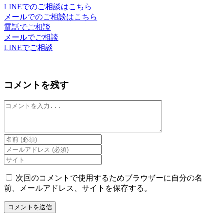
LINEでのご相談はこちら
メールでのご相談はこちら
電話でご相談
メールでご相談
LINEでご相談
コメントを残す
コ
メ
ン
ト
Enter
your
Enter
name
your
Enter
or
email
your
username
address
website
次回のコメントで使用するためブラウザーに自分の名
to
to
URL
前、メールアドレス、サイトを保存する。
comment
comment
(optional)