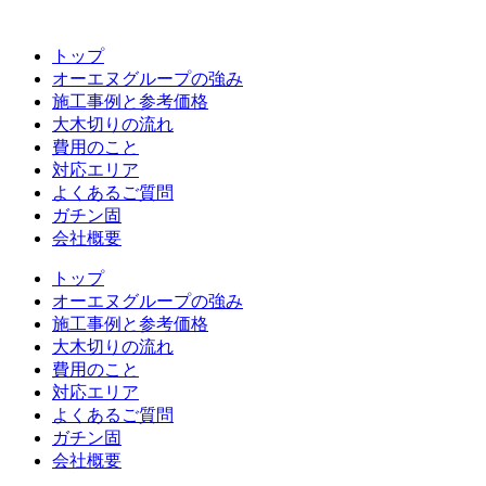
コ
ン
トップ
テ
オーエヌグループの強み
ン
施工事例と参考価格
ツ
大木切りの流れ
へ
費用のこと
ス
対応エリア
キ
よくあるご質問
ッ
ガチン固
プ
会社概要
トップ
オーエヌグループの強み
施工事例と参考価格
大木切りの流れ
費用のこと
対応エリア
よくあるご質問
ガチン固
会社概要