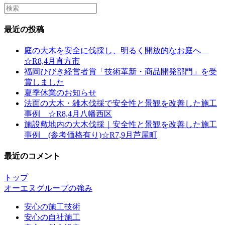
Search
this
website
最近の投稿
庭の大木を安全に伐採し、明るく開放的なお庭へ
☆R8,4月直方市
福岡ひびき経営者賞「技術革新・商品開発部門」を受
賞しました
夏季休業のお知らせ
法面の大木・雑木伐採で安全性と景観を改善した施工
事例 ☆R8,4月八幡西区
施設敷地内の大木伐採｜安全性と景観を改善した施工
事例 (参考価格有り)☆R7,9月芦屋町
最近のコメント
トップ
オーエヌグループの強み
安心の施工技術
安心の自社施工