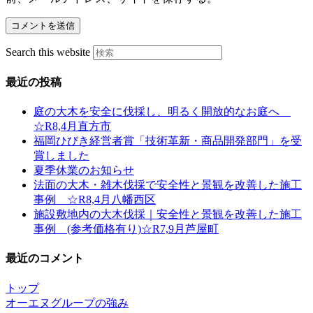
Search this website
最近の投稿
庭の大木を安全に伐採し、明るく開放的なお庭へ
☆R8,4月直方市
福岡ひびき経営者賞「技術革新・商品開発部門」を受
賞しました
夏季休業のお知らせ
法面の大木・雑木伐採で安全性と景観を改善した施工
事例 ☆R8,4月八幡西区
施設敷地内の大木伐採｜安全性と景観を改善した施工
事例 (参考価格有り)☆R7,9月芦屋町
最近のコメント
トップ
オーエヌグループの強み