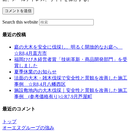
Search this website
最近の投稿
庭の大木を安全に伐採し、明るく開放的なお庭へ
☆R8,4月直方市
福岡ひびき経営者賞「技術革新・商品開発部門」を受
賞しました
夏季休業のお知らせ
法面の大木・雑木伐採で安全性と景観を改善した施工
事例 ☆R8,4月八幡西区
施設敷地内の大木伐採｜安全性と景観を改善した施工
事例 (参考価格有り)☆R7,9月芦屋町
最近のコメント
トップ
オーエヌグループの強み