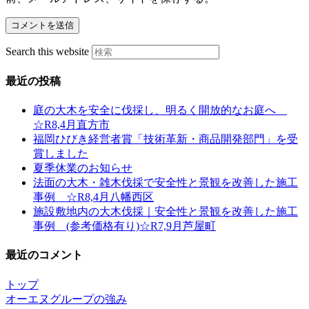
Search this website
最近の投稿
庭の大木を安全に伐採し、明るく開放的なお庭へ
☆R8,4月直方市
福岡ひびき経営者賞「技術革新・商品開発部門」を受
賞しました
夏季休業のお知らせ
法面の大木・雑木伐採で安全性と景観を改善した施工
事例 ☆R8,4月八幡西区
施設敷地内の大木伐採｜安全性と景観を改善した施工
事例 (参考価格有り)☆R7,9月芦屋町
最近のコメント
トップ
オーエヌグループの強み