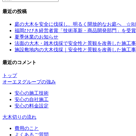
this
website
最近の投稿
庭の大木を安全に伐採し、明るく開放的なお庭へ ☆R8
福岡ひびき経営者賞「技術革新・商品開発部門」を受賞
夏季休業のお知らせ
法面の大木・雑木伐採で安全性と景観を改善した施工事例
施設敷地内の大木伐採｜安全性と景観を改善した施工事例 
最近のコメント
トップ
オーエヌグループの強み
安心の施工技術
安心の自社施工
安心の料金設定
大木切りの流れ
費用のこと
よくあるご質問