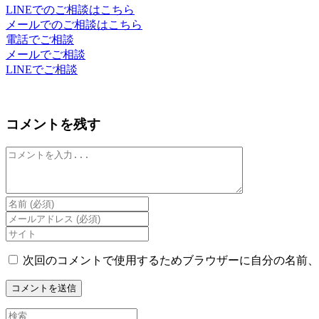
LINEでのご相談はこちら
メールでのご相談はこちら
電話でご相談
メールでご相談
LINEでご相談
コメントを残す
コ
メ
ン
ト
Enter
your
Enter
name
your
Enter
or
email
your
username
address
website
次回のコメントで使用するためブラウザーに自分の名前、
to
to
URL
comment
comment
(optional)
Search