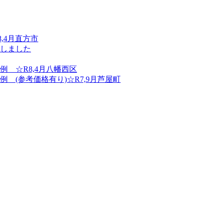
,4月直方市
しました
 ☆R8,4月八幡西区
(参考価格有り)☆R7,9月芦屋町