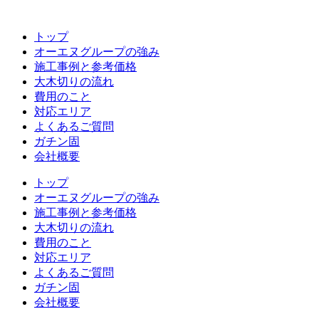
コ
ン
トップ
テ
オーエヌグループの強み
ン
施工事例と参考価格
ツ
大木切りの流れ
へ
費用のこと
ス
対応エリア
キ
よくあるご質問
ッ
ガチン固
プ
会社概要
トップ
オーエヌグループの強み
施工事例と参考価格
大木切りの流れ
費用のこと
対応エリア
よくあるご質問
ガチン固
会社概要