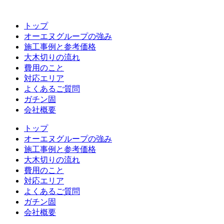
コ
ン
トップ
テ
オーエヌグループの強み
ン
施工事例と参考価格
ツ
大木切りの流れ
へ
費用のこと
ス
対応エリア
キ
よくあるご質問
ッ
ガチン固
プ
会社概要
トップ
オーエヌグループの強み
施工事例と参考価格
大木切りの流れ
費用のこと
対応エリア
よくあるご質問
ガチン固
会社概要