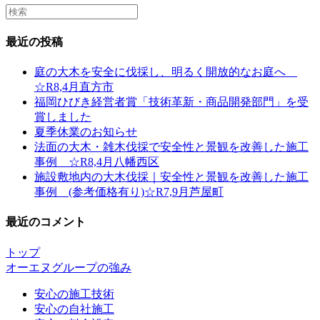
Search
this
website
最近の投稿
庭の大木を安全に伐採し、明るく開放的なお庭へ
☆R8,4月直方市
福岡ひびき経営者賞「技術革新・商品開発部門」を受
賞しました
夏季休業のお知らせ
法面の大木・雑木伐採で安全性と景観を改善した施工
事例 ☆R8,4月八幡西区
施設敷地内の大木伐採｜安全性と景観を改善した施工
事例 (参考価格有り)☆R7,9月芦屋町
最近のコメント
トップ
オーエヌグループの強み
安心の施工技術
安心の自社施工