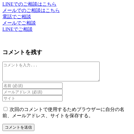
LINEでのご相談はこちら
メールでのご相談はこちら
電話でご相談
メールでご相談
LINEでご相談
コメントを残す
コ
メ
ン
ト
Enter
your
Enter
name
your
Enter
or
email
your
username
address
website
次回のコメントで使用するためブラウザーに自分の名
to
to
URL
前、メールアドレス、サイトを保存する。
comment
comment
(optional)