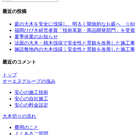
this
website
最近の投稿
庭の大木を安全に伐採し、明るく開放的なお庭へ ☆R8
福岡ひびき経営者賞「技術革新・商品開発部門」を受賞
夏季休業のお知らせ
法面の大木・雑木伐採で安全性と景観を改善した施工事例
施設敷地内の大木伐採｜安全性と景観を改善した施工事例 
最近のコメント
トップ
オーエヌグループの強み
安心の施工技術
安心の自社施工
安心の料金設定
大木切りの流れ
費用のこと
よくあるご質問