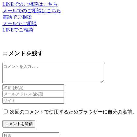
LINEでのご相談はこちら
メールでのご相談はこちら
電話でご相談
メールでご相談
LINEでご相談
コメントを残す
コ
メ
ン
ト
Enter
your
Enter
name
your
Enter
or
email
your
username
address
website
次回のコメントで使用するためブラウザーに自分の名前、
to
to
URL
comment
comment
(optional)
Search