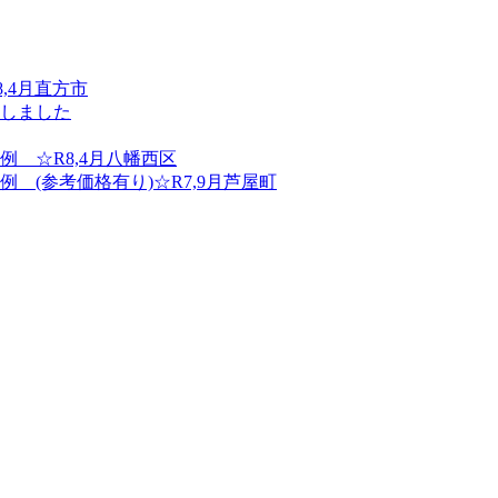
,4月直方市
しました
 ☆R8,4月八幡西区
(参考価格有り)☆R7,9月芦屋町