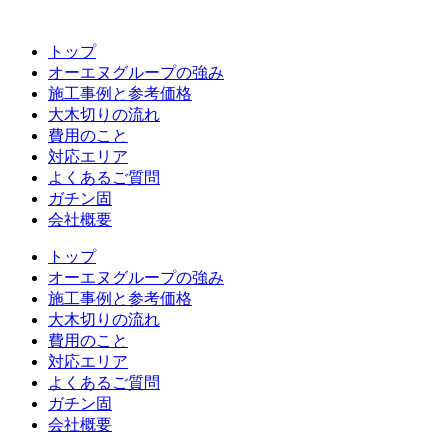
コ
ン
トップ
テ
オーエヌグループの強み
ン
施工事例と参考価格
ツ
大木切りの流れ
へ
費用のこと
ス
対応エリア
キ
よくあるご質問
ッ
ガチン固
プ
会社概要
トップ
オーエヌグループの強み
施工事例と参考価格
大木切りの流れ
費用のこと
対応エリア
よくあるご質問
ガチン固
会社概要