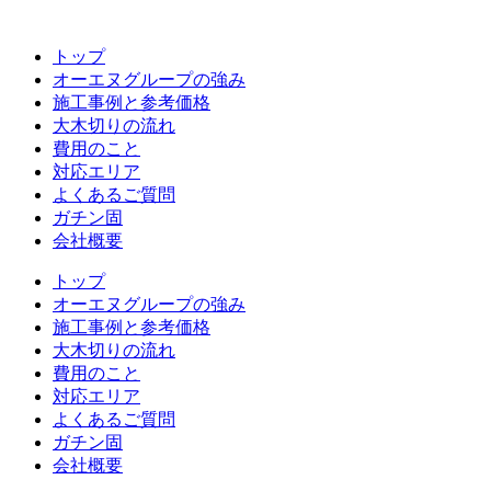
コ
ン
トップ
テ
オーエヌグループの強み
ン
施工事例と参考価格
ツ
大木切りの流れ
へ
費用のこと
ス
対応エリア
キ
よくあるご質問
ッ
ガチン固
プ
会社概要
トップ
オーエヌグループの強み
施工事例と参考価格
大木切りの流れ
費用のこと
対応エリア
よくあるご質問
ガチン固
会社概要