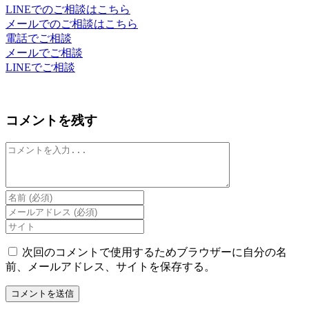
LINEでのご相談はこちら
メールでのご相談はこちら
電話でご相談
メールでご相談
LINEでご相談
コメントを残す
コ
メ
ン
ト
Enter
your
Enter
name
your
Enter
or
email
your
username
address
website
次回のコメントで使用するためブラウザーに自分の名
to
to
URL
前、メールアドレス、サイトを保存する。
comment
comment
(optional)