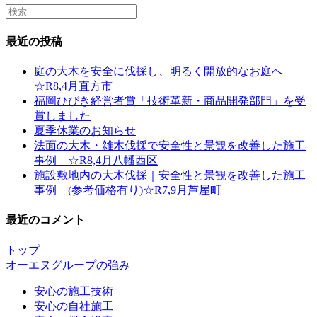
Search
this
website
最近の投稿
庭の大木を安全に伐採し、明るく開放的なお庭へ
☆R8,4月直方市
福岡ひびき経営者賞「技術革新・商品開発部門」を受
賞しました
夏季休業のお知らせ
法面の大木・雑木伐採で安全性と景観を改善した施工
事例 ☆R8,4月八幡西区
施設敷地内の大木伐採｜安全性と景観を改善した施工
事例 (参考価格有り)☆R7,9月芦屋町
最近のコメント
トップ
オーエヌグループの強み
安心の施工技術
安心の自社施工