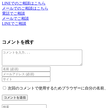
LINEでのご相談はこちら
メールでのご相談はこちら
電話でご相談
メールでご相談
LINEでご相談
コメントを残す
コ
メ
ン
ト
Enter
your
Enter
name
your
Enter
or
email
your
username
address
website
次回のコメントで使用するためブラウザーに自分の名前、
to
to
URL
comment
comment
(optional)
Search