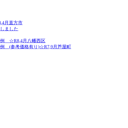
,4月直方市
しました
 ☆R8,4月八幡西区
(参考価格有り)☆R7,9月芦屋町