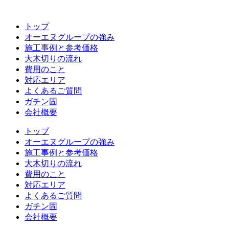
コ
ン
トップ
テ
オーエヌグループの強み
ン
施工事例と参考価格
ツ
大木切りの流れ
へ
費用のこと
ス
対応エリア
キ
よくあるご質問
ッ
ガチン固
プ
会社概要
トップ
オーエヌグループの強み
施工事例と参考価格
大木切りの流れ
費用のこと
対応エリア
よくあるご質問
ガチン固
会社概要