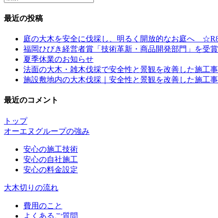
this
website
最近の投稿
庭の大木を安全に伐採し、明るく開放的なお庭へ ☆R8
福岡ひびき経営者賞「技術革新・商品開発部門」を受賞
夏季休業のお知らせ
法面の大木・雑木伐採で安全性と景観を改善した施工事例
施設敷地内の大木伐採｜安全性と景観を改善した施工事例 
最近のコメント
トップ
オーエヌグループの強み
安心の施工技術
安心の自社施工
安心の料金設定
大木切りの流れ
費用のこと
よくあるご質問